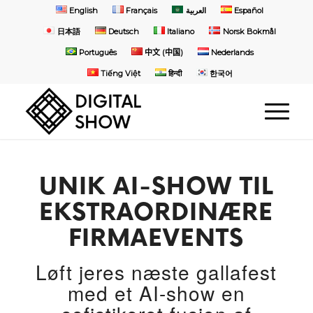
English
Français
العربية
Español
日本語
Deutsch
Italiano
Norsk Bokmål
Português
中文 (中国)
Nederlands
Tiếng Việt
हिन्दी
한국어
UNIK AI-SHOW TIL
EKSTRAORDINÆRE
FIRMAEVENTS
Løft jeres næste gallafest
med et AI-show en