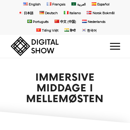
English
Français
العربية
Español
日本語
Deutsch
Italiano
Norsk Bokmål
Português
中文 (中国)
Nederlands
Tiếng Việt
हिन्दी
한국어
IMMERSIVE
MIDDAGE I
MELLEMØSTEN