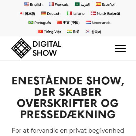
English
Français
العربية
Español
日本語
Deutsch
Italiano
Norsk Bokmål
Português
中文 (中国)
Nederlands
Tiếng Việt
हिन्दी
한국어
ENESTÅENDE SHOW,
DER SKABER
OVERSKRIFTER OG
PRESSEDÆKNING
For at forvandle en privat begivenhed