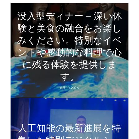
没入型ディナー – 深い体
験と美食の融合をお楽し
みください。特別なイベ
ントや感動的な料理で心
に残る体験を提供しま
す。
6月 10, 2024
人工知能の最新進展を特