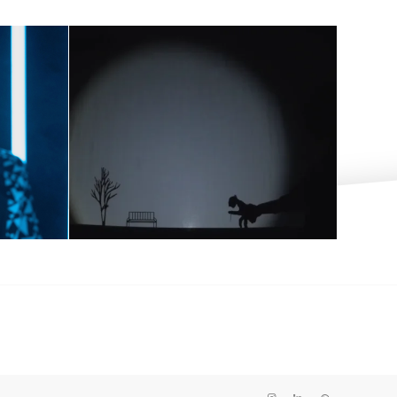
技术
数字阴影秀：讲述
艺术
您公司故事的新方
术的
式
18 4 月, 2023