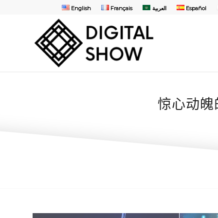
English
Français
العربية
Español
惊心动魄