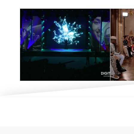
惊
金融与科技活动的
装
未来派数字秀
展现
2 5 月, 2025