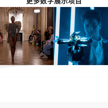
更多数字展示项目
艳非凡的巴黎时
无人机艺术与
周之光辉与魅力
的结合：探索
 – 探索时尚巅
表现与先进技
峰与奢华风采
完美融合
12 1 月, 2022
6 6 月, 2024