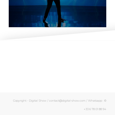
© Copyright - Digital Show / contact@digital-show.com / Whatsapp :
+33 6 78 01 88 94