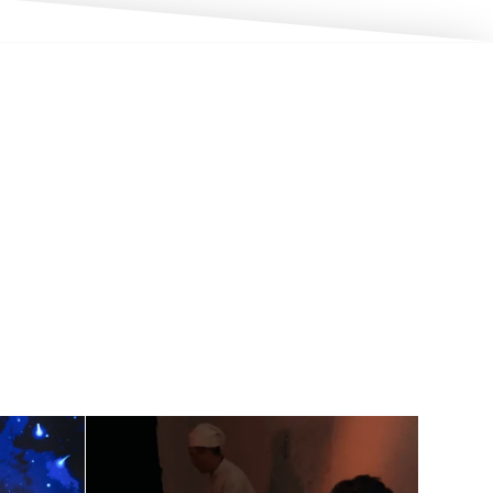
w
how: