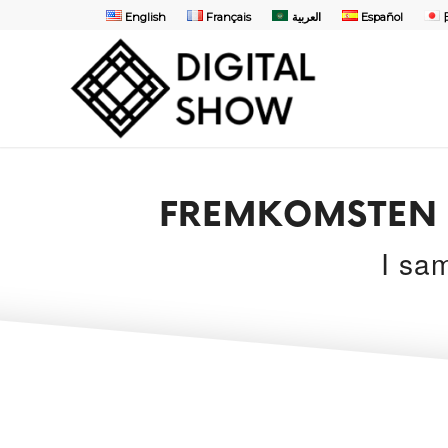
English
Français
العربية
Español
FREMKOMSTEN 
I sa