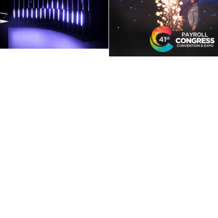
installation: Føl
Digital Shows 
agien i dine
& magi
hænder
juni 3, 2024
juni 8, 2024