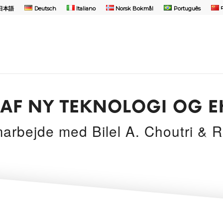
日本語
Deutsch
Italiano
Norsk Bokmål
Português
AF NY TEKNOLOGI OG E
marbejde med Bilel A. Choutri & 