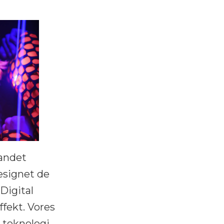
randet
esignet de
 Digital
ffekt. Vores
 teknologi