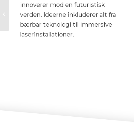
innoverer mod en futuristisk
Laser Show:
verden. Ideerne inkluderer alt fra
Fantastisk og original
digital forestilling
bærbar teknologi til immersive
laserinstallationer.