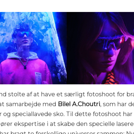
nd stolte af at have et særligt fotoshoot for b
at samarbejde med
Bilel A.Choutri
,
som har d
r og speciallavede sko. Til dette fotoshoot har
rer ekspertise i at skabe den specielle lasere
ar bragt to forskellige universer sammen: Ny