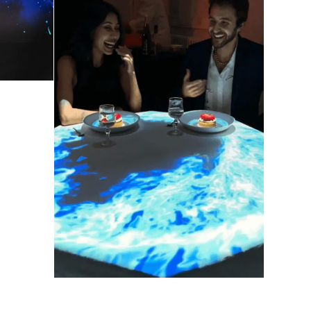
laser
Unik
middagsoplevelse:
Følelserne lever
omkring din
tallerken
juni 10, 2024