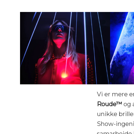
Vi er mere e
Roude™
og 
unikke brille
Show-ingeniø
samarbejde h