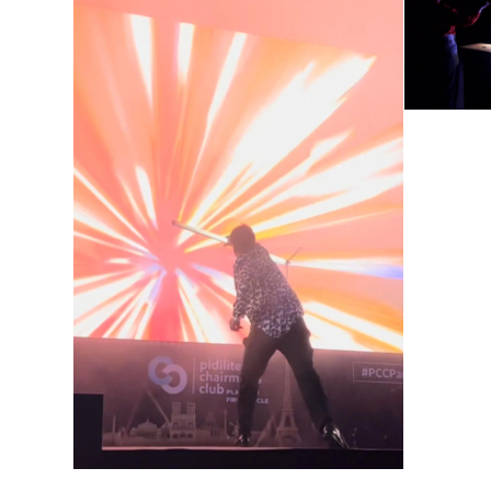
lys
m
Digital Magic Show
med ny teknologi til
events
juni 13, 2024