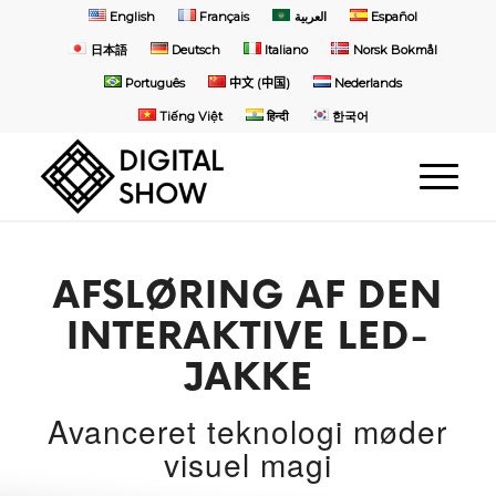
English
Français
العربية
Español
日本語
Deutsch
Italiano
Norsk Bokmål
Português
中文 (中国)
Nederlands
Tiếng Việt
हिन्दी
한국어
AFSLØRING AF DEN
INTERAKTIVE LED-
JAKKE
Avanceret teknologi møder
visuel magi