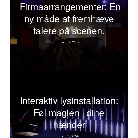
Firmaarrangementer: En
ny måde at fremhæve
talere på scenen.
maj 16, 2025
Interaktiv lysinstallation:
Føl magien i dine
hænder
juni 8, 2024