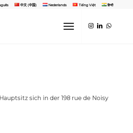
uguês
中文 (中国)
Nederlands
Tiếng Việt
हिन्दी
auptsitz sich in der 198 rue de Noisy