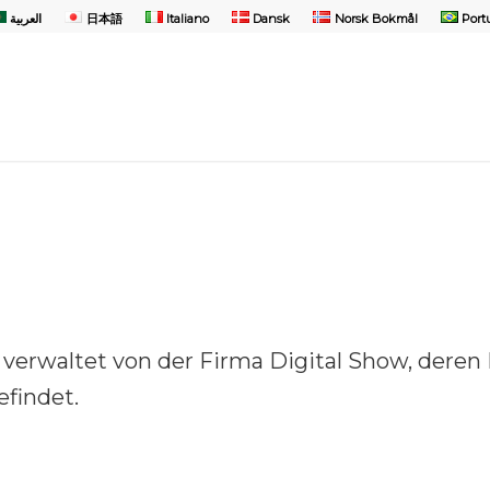
العربية
日本語
Italiano
Dansk
Norsk Bokmål
Port
verwaltet von der Firma Digital Show, deren H
efindet.