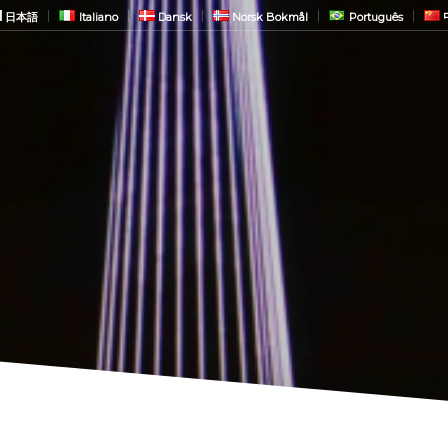
日本語
Italiano
Dansk
Norsk Bokmål
Português