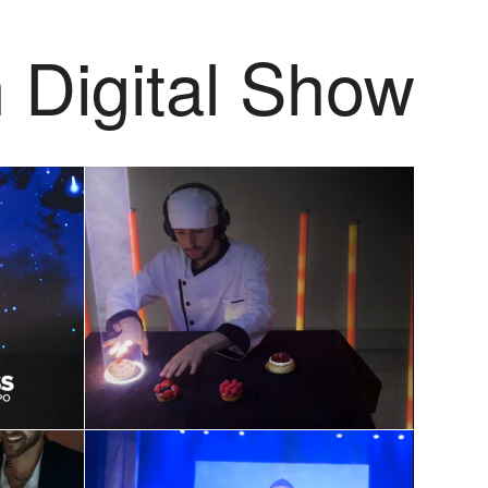
n Digital Show
s
Live-Musikshow
ital
mit Essen: Die
neue Art der
erte
Unterhaltung
Juni 9, 2024
rung
oll
Fortschritte der