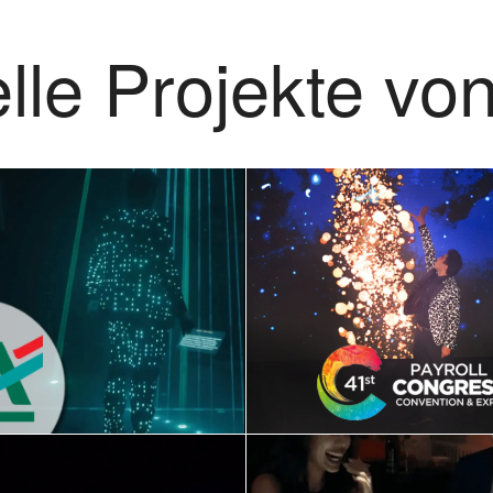
lle Projekte vo
nzigartige KI-
Packende
Show |
Spektakel: Dig
geschneidertes
Shows
Event-
maßgeschneid
ntertainment
Laser- und
Zaubervorfüh
Januar 26, 2026
auf dem Payr
Interaktive