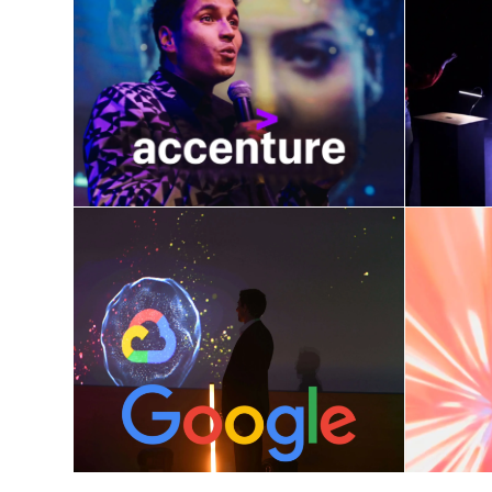
KI-Show / Kunst &
Lic
Technologie
Ma
Juni 7, 2024
Die Fusion von
Kunst und
Za
Technologie: Eine
neu
neue digitale Show
Juni 5, 2024