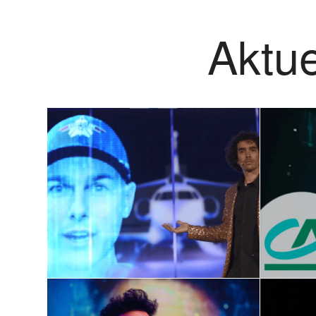
Aktue
Ei
AI Magic Shows:
Magie neu
Maß
definieren mit KI
und Technologie
E
Februar 3, 2025