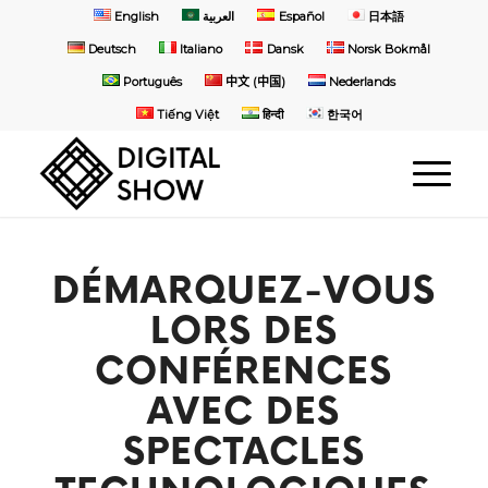
English
العربية
Español
日本語
Deutsch
Italiano
Dansk
Norsk Bokmål
Português
中文 (中国)
Nederlands
Tiếng Việt
हिन्दी
한국어
DÉMARQUEZ-VOUS
LORS DES
CONFÉRENCES
AVEC DES
SPECTACLES