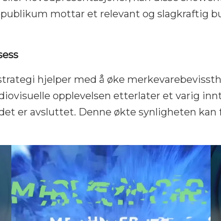
t publikum mottar et relevant og slagkraftig
sess
tstrategi hjelper med å øke merkevarebeviss
ovisuelle opplevelsen etterlater et varig inn
det er avsluttet. Denne økte synligheten kan 