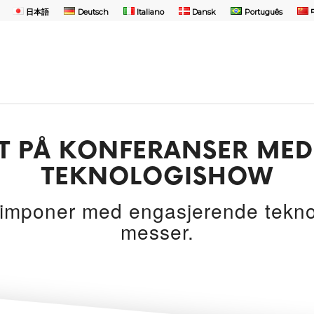
日本語
Deutsch
Italiano
Dansk
Português
UT PÅ KONFERANSER MED
TEKNOLOGISHOW
mponer med engasjerende teknol
messer.