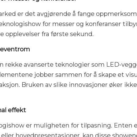
ked er det avgjørende å fange oppmerksomhe
 Teknologishow for messer og konferanser til
 opplevelser fra første sekund.
r eventrom
rekke avanserte teknologier som LED-vegger
 elementene jobber sammen for å skape et vi
raksjon. Bruken av slike innovasjoner øker i
al effekt
ogishow er muligheten for tilpasning. Enten e
g eller hovedpresentasjoner, kan disse showene