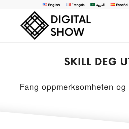
English
Français
العربية
Español
SKILL DEG 
Fang oppmerksomheten og i