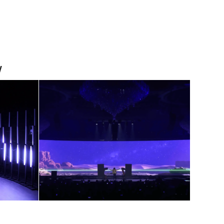
w
AI-opplevelser for
n:
innovative
 i
bedriftsarrangementer
ne
februar 6, 2025