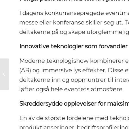
I dagens konkurransepregede eventmar
messe eller konferanse skiller seg ut.
deltakerne på og skape uforglemmelige
Innovative teknologier som forvandle
Moderne teknologishow kombinerer en 
Få bedriftsbudskapet
(AR) og immersive lys effekter. Disse
ditt til å skille seg ut
med innovative
deltakerne inn og oppmuntrer til inte
micro-show-o...
løfter også hele eventets atmosfære.
Skreddersydde opplevelser for maksim
En av de største fordelene med teknol
produktlanseringer, bedriftsprofilerin