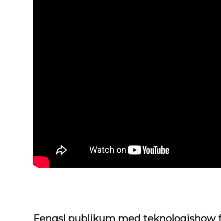
Fengsl publikum med teknologishow f