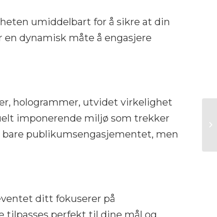
ten umiddelbart for å sikre at din
byr en dynamisk måte å engasjere
, hologrammer, utvidet virkelighet
suelt imponerende miljø som trekker
kke bare publikumsengasjementet, men
ventet ditt fokuserer på
 tilpasses perfekt til dine mål og