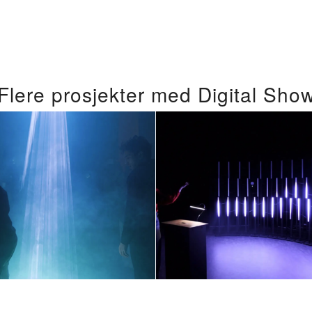
Flere prosjekter med Digital Sho
Interaktiv
ensasjonelt
lysinstallasjo
veri-show i et
Kjenn magien
kunstgalleri
hendene di
juni 9, 2022
juni 8, 2024