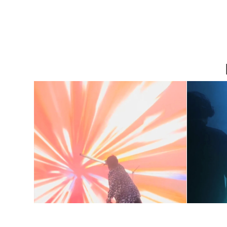
Digitalt magishow
S
med ny teknologi
ty
for arrangementer
juni 13, 2024