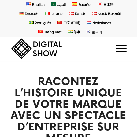
English
العربية
Español
日本語
Deutsch
Italiano
Dansk
Norsk Bokmål
Português
中文 (中国)
Nederlands
Tiếng Việt
हिन्दी
한국어
RACONTEZ
L’HISTOIRE UNIQUE
DE VOTRE MARQUE
AVEC UN SPECTACLE
D’ENTREPRISE SUR