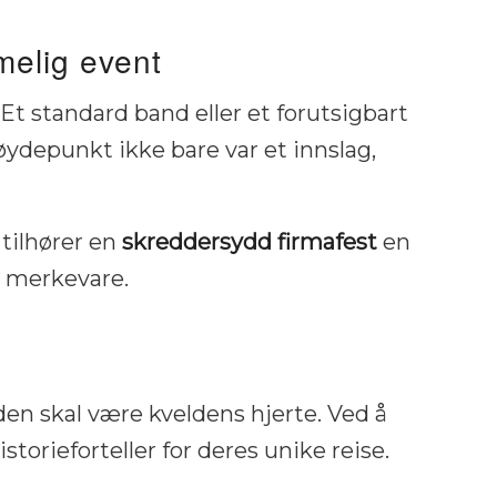
melig event
Et standard band eller et forutsigbart
ydepunkt ikke bare var et innslag,
 tilhører en
skreddersydd firmafest
en
s merkevare.
den skal være kveldens hjerte. Ved å
historieforteller for deres unike reise.