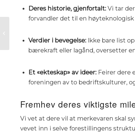
Deres historie, gjenfortalt:
Vi tar de
forvandler det til en høyteknologisk 
Den beste
robotiserte bararm
for unike
Verdier i bevegelse:
Ikke bare list o
arrangementer
bærekraft eller lagånd, oversetter e
Et «ekteskap» av ideer:
Feirer dere e
foreningen av to bedriftskulturer, o
Fremhev deres viktigste mi
Vi vet at dere vil at merkevaren skal sy
vevet inn i selve forestillingens struktu