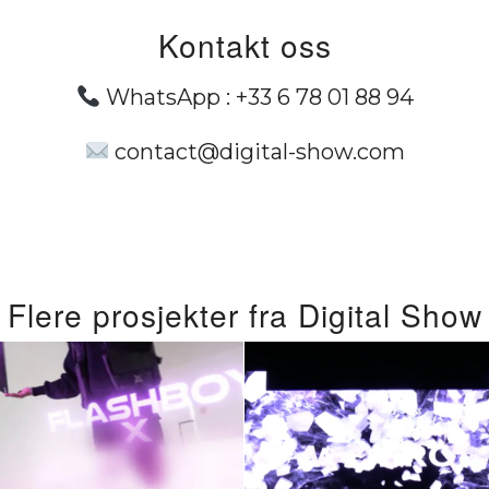
Kontakt oss
WhatsApp :
+33 6 78 01 88 94
contact@digital-show.com
Flere prosjekter fra Digital Show
Få
rolig flygende
bedriftsbudsk
top: Du kan få
ditt til å skille 