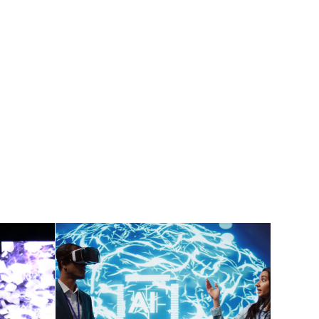
En AI-ekspert
apet
forklarer AI: Hva du
seg ut