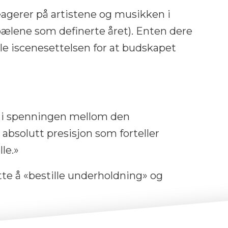
reagerer på artistene og musikken i
pælene som definerte året). Enten dere
ale iscenesettelsen for at budskapet
 i spenningen mellom den
bsolutt presisjon som forteller
lle.»
utte å «bestille underholdning» og