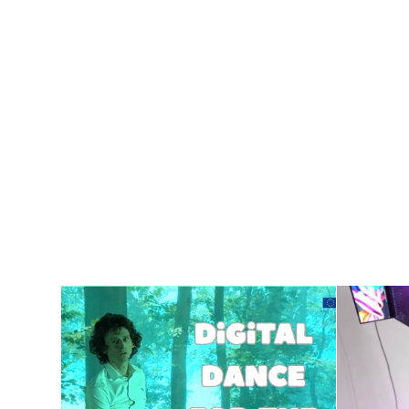
Digital Dans for
Ut
Planeten: Et Sterkt
lap