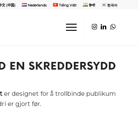
中文 (中国)
Nederlands
Tiếng Việt
हिन्दी
한국어
ED EN SKREDDERSYDD
t
er designet for å trollbinde publikum
i er gjort før.