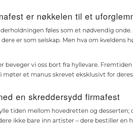
afest er nøkkelen til et uforglem
 underholdningen føles som et nødvendig onde. 
dere er som selskap. Men hva om kveldens hø
 beveger vi oss bort fra hyllevare. Fremtiden
 møter et manus skrevet eksklusivt for dere
 med en skreddersydd firmafest
 fylle tiden mellom hovedretten og desserten; 
 dere ikke bare inn artister – dere bestiller en 