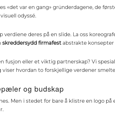
res «det var en gang» gründerdagene, de første
visuell odyssé.
pp verdiene deres på en slide. La oss koreogra
n
skreddersydd firmafest
abstrakte konsepter t
n fusjon eller et viktig partnerskap? Vi spesial
g viser hvordan to forskjellige verdener smelt
lepæler og budskap
nes. Men i stedet for bare å klistre en logo på
r.