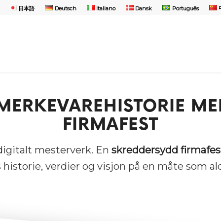
日本語
Deutsch
Italiano
Dansk
Português
 MERKEVAREHISTORIE M
FIRMAFEST
digitalt mesterverk. En
skreddersydd firmafes
 historie, verdier og visjon på en måte som aldr