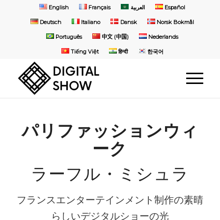
English
Français
العربية
Español
Deutsch
Italiano
Dansk
Norsk Bokmål
Português
中文 (中国)
Nederlands
Tiếng Việt
हिन्दी
한국어
パリファッションウィ
ーク
ラーフル・ミシュラ
フランスエンターテインメント制作の素晴
らしいデジタルショーの光