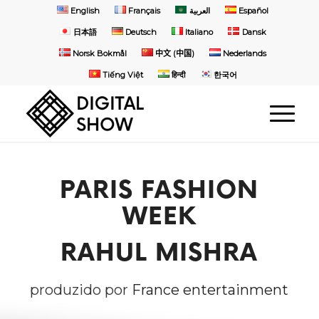
English
Français
العربية
Español
日本語
Deutsch
Italiano
Dansk
Norsk Bokmål
中文 (中国)
Nederlands
Tiếng Việt
हिन्दी
한국어
PARIS FASHION
WEEK
RAHUL MISHRA
produzido por
France entertainment