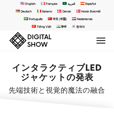
English
Français
العربية
Español
Deutsch
Italiano
Dansk
Norsk Bokmål
Português
中文 (中国)
Nederlands
Tiếng Việt
हिन्दी
한국어
インタラクティブLED
ジャケットの発表
先端技術と視覚的魔法の融合