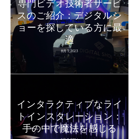
専門ビデオ技術者サービ
スのご紹介：デジタルシ
ョーを探している方に最
適
8月 7, 2023
インタラクティブなライ
トインスタレーション：
手の中で魔法を感じる