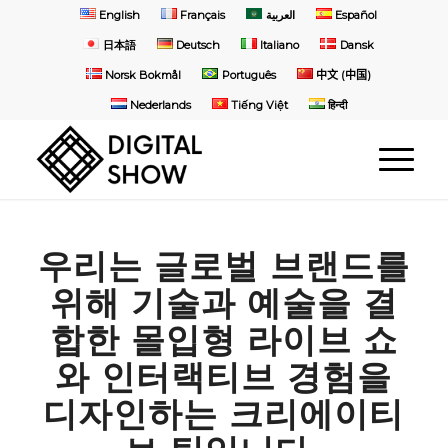
English
Français
العربية
Español
日本語
Deutsch
Italiano
Dansk
Norsk Bokmål
Português
中文 (中国)
Nederlands
Tiếng Việt
हिन्दी
우리는 글로벌 브랜드를
위해 기술과 예술을 결
합한 몰입형 라이브 쇼
와 인터랙티브 경험을
디자인하는 크리에이티