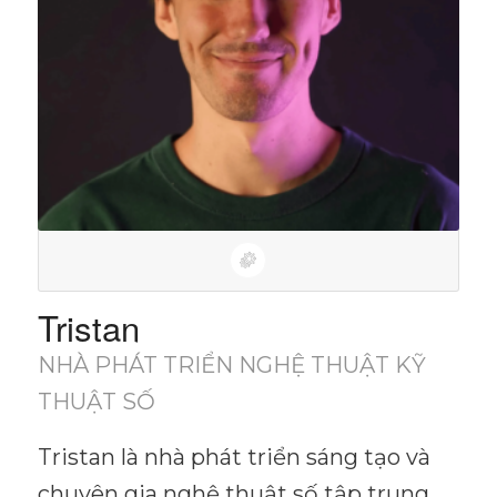
Tristan
NHÀ PHÁT TRIỂN NGHỆ THUẬT KỸ
THUẬT SỐ
Tristan là nhà phát triển sáng tạo và
chuyên gia nghệ thuật số tập trung