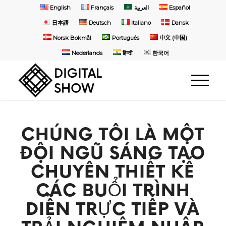
English
Français
العربية
Español
日本語
Deutsch
Italiano
Dansk
Norsk Bokmål
Português
中文 (中国)
Nederlands
हिन्दी
한국어
CHÚNG TÔI LÀ MỘT
ĐỘI NGŨ SÁNG TẠO
CHUYÊN THIẾT KẾ
CÁC BUỔI TRÌNH
DIỄN TRỰC TIẾP VÀ