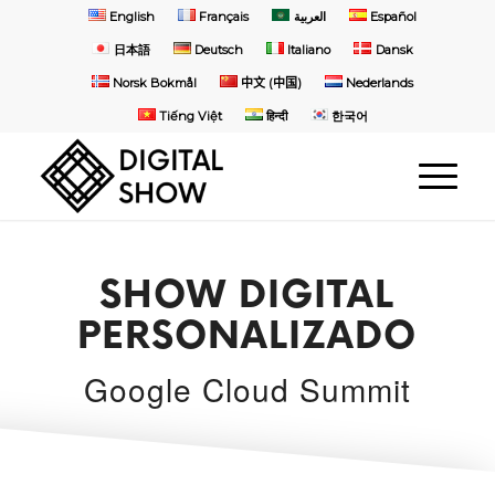
English
Français
العربية
Español
日本語
Deutsch
Italiano
Dansk
Norsk Bokmål
中文 (中国)
Nederlands
Tiếng Việt
हिन्दी
한국어
SHOW DIGITAL
PERSONALIZADO
Google Cloud Summit