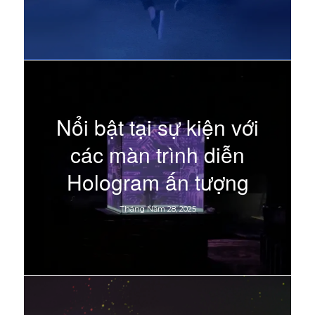
Nổi bật tại sự kiện với
các màn trình diễn
Hologram ấn tượng
Tháng Năm 28, 2025