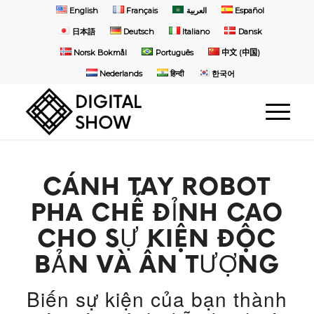
English
Français
العربية
Español
日本語
Deutsch
Italiano
Dansk
Norsk Bokmål
Português
中文 (中国)
Nederlands
हिन्दी
한국어
CÁNH TAY ROBOT
PHA CHẾ ĐỈNH CAO
CHO SỰ KIỆN ĐỘC
BẢN VÀ ẤN TƯỢNG
Biến sự kiện của bạn thành