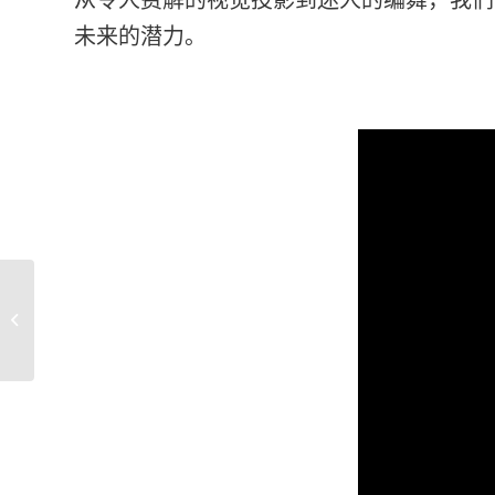
未来的潜力。
独一无二的沉浸式晚宴
体验 – 在你的餐盘上感
受情感...