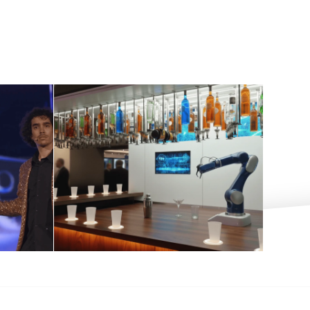
顶级震撼机器人调
AI
酒手臂：助力打造
魔术
独特活动
16 2 月, 2026