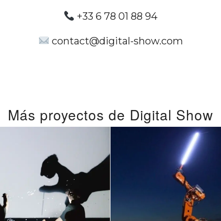
+33 6 78 01 88 94
contact@digital-show.com
Más proyectos de Digital Show
El mejor
ectáculo para
Espectáculo Di
empresas a
Personaliza
medida para
julio 31, 2023