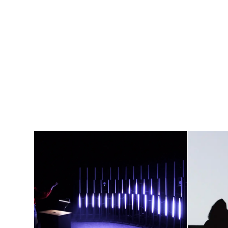
Instalación de Luz
esp
Interactiva: Siente
la magia en tus
manos