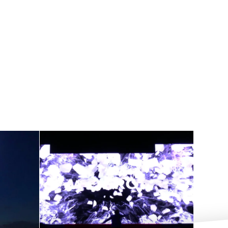
Haz que tu
mensaje
gital
empresarial
do
destaque con