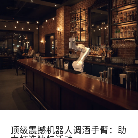
顶级震撼机器人调酒手臂：助