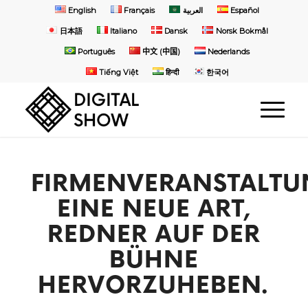
English
Français
العربية
Español
日本語
Italiano
Dansk
Norsk Bokmål
Português
中文 (中国)
Nederlands
Tiếng Việt
हिन्दी
한국어
FIRMENVERANSTALTU
EINE NEUE ART,
REDNER AUF DER
BÜHNE
HERVORZUHEBEN.