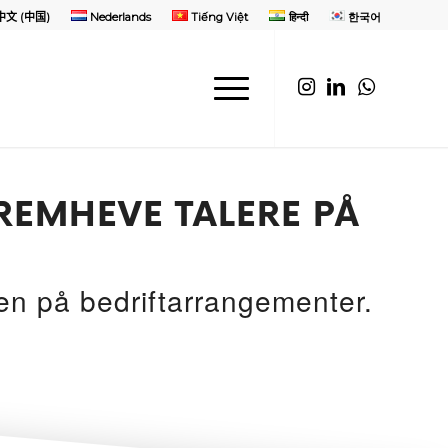
中文 (中国)
Nederlands
Tiếng Việt
हिन्दी
한국어
REMHEVE TALERE PÅ
en på bedriftarrangementer.