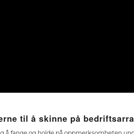
erne til å skinne på bedriftsar
ng å fange og holde på oppmerksomheten unde