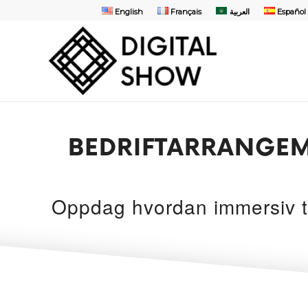
English
Français
العربية
Español
BEDRIFTARRANGEME
Oppdag hvordan immersiv te