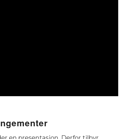
rangementer
r en presentasjon. Derfor tilbyr