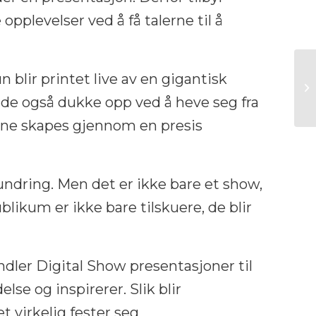
opplevelser ved å få talerne til å
 blir printet live av en gigantisk
n de også dukke opp ved å heve seg fra
ktene skapes gjennom en presis
dring. Men det er ikke bare et show,
ikum er ikke bare tilskuere, de blir
dler Digital Show presentasjoner til
e og inspirerer. Slik blir
 virkelig fester seg