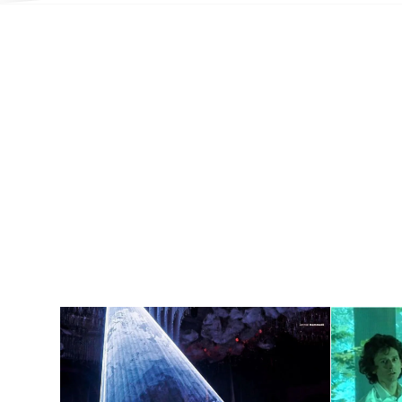
Lag varige minner
Di
med et innovativt
Plan