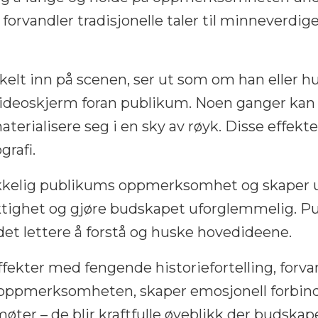
orvandler tradisjonelle taler til minneverdige 
kelt inn på scenen, ser ut som om han eller hun
en videoskjerm foran publikum. Noen ganger ka
materialisere seg i en sky av røyk. Disse effe
grafi.
kelig publikums oppmerksomhet og skaper un
tighet og gjøre budskapet uforglemmelig. Publ
 det lettere å forstå og huske hovedideene.
ekter med fengende historiefortelling, forvan
oppmerksomheten, skaper emosjonell forbindels
er – de blir kraftfulle øyeblikk der budskapet