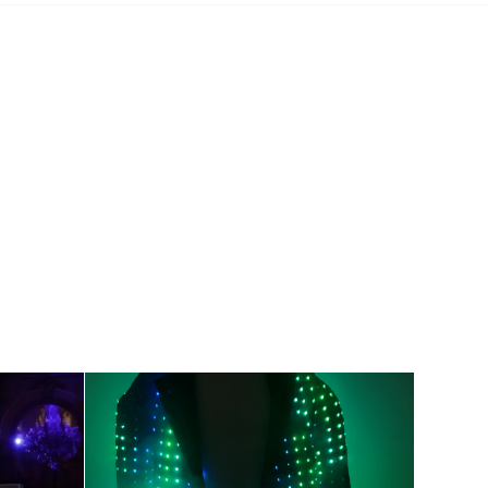
menter:
Presentasjon av
å
vår interaktive