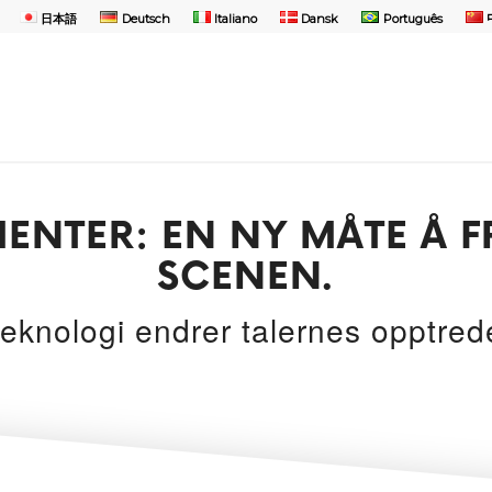
日本語
Deutsch
Italiano
Dansk
Português
NTER: EN NY MÅTE Å F
SCENEN.
knologi endrer talernes opptred