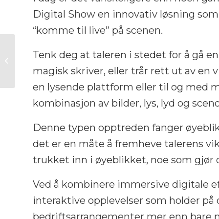
Digital Show en innovativ løsning som f
“komme til live” på scenen.
Immersiv Teknologisk
Tenk deg at taleren i stedet for å gå en
Show på Afrika-
Event: En Ny Måte å
magisk skriver, eller trår rett ut av 
Koble Verden
en lysende plattform eller til og med 
Sammen...
kombinasjon av bilder, lys, lyd og sceno
Denne typen opptreden fanger øyeblik
det er en måte å fremheve talerens vik
trukket inn i øyeblikket, noe som gjør
Ved å kombinere immersive digitale eff
interaktive opplevelser som holder på 
bedriftsarrangementer mer enn bare møt