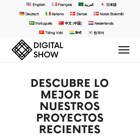
English
Français
العربية
日本語
Deutsch
Italiano
Dansk
Norsk Bokmål
Português
中文 (中国)
Nederlands
Tiếng Việt
हिन्दी
한국어
DESCUBRE LO
MEJOR DE
NUESTROS
PROYECTOS
RECIENTES