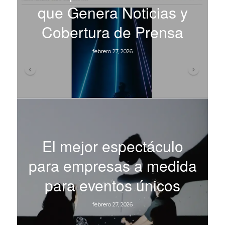
que Genera Noticias y
Cobertura de Prensa
febrero 27, 2026
El mejor espectáculo
para empresas a medida
para eventos únicos
febrero 27, 2026