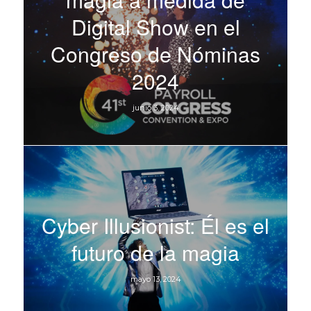
Digital Show en el
Congreso de Nóminas
2024
junio 3, 2024
Cyber Illusionist: Él es el
futuro de la magia
mayo 13, 2024