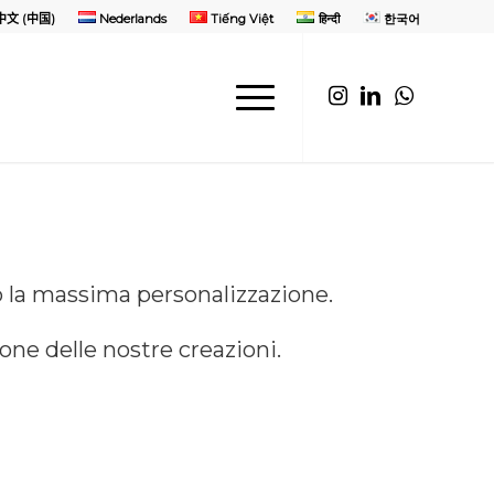
中文 (中国)
Nederlands
Tiếng Việt
हिन्दी
한국어
o la massima personalizzazione.
ne delle nostre creazioni.