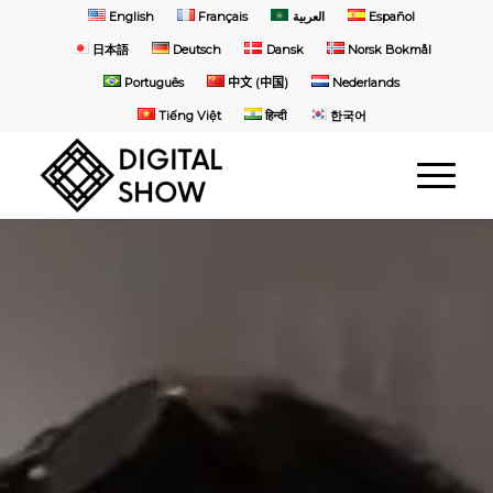
English
Français
العربية
Español
日本語
Deutsch
Dansk
Norsk Bokmål
Português
中文 (中国)
Nederlands
Tiếng Việt
हिन्दी
한국어