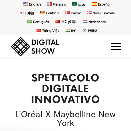
English
Français
العربية
Español
日本語
Deutsch
Dansk
Norsk Bokmål
Português
中文 (中国)
Nederlands
Tiếng Việt
हिन्दी
한국어
SPETTACOLO
DIGITALE
INNOVATIVO
L’Oréal
X
Maybelline New
York