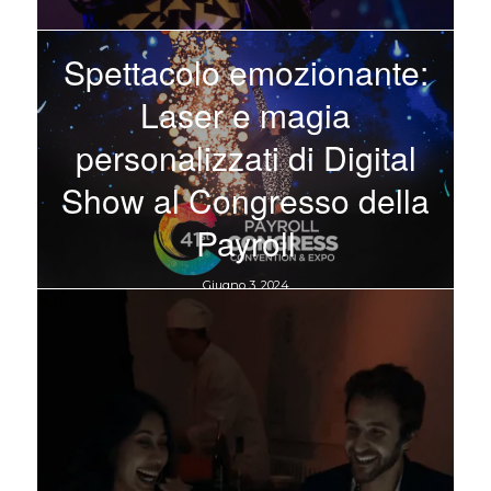
Spettacolo emozionante:
Laser e magia
personalizzati di Digital
Show al Congresso della
Payroll
Giugno 3, 2024