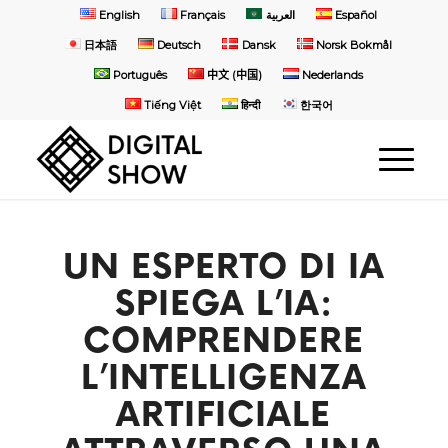
English
Français
العربية
Español
日本語
Deutsch
Dansk
Norsk Bokmål
Português
中文 (中国)
Nederlands
Tiếng Việt
हिन्दी
한국어
UN ESPERTO DI IA
SPIEGA L’IA:
COMPRENDERE
L’INTELLIGENZA
ARTIFICIALE