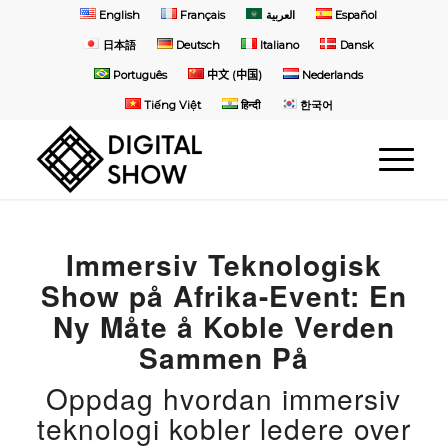
English
Français
العربية
Español
日本語
Deutsch
Italiano
Dansk
Português
中文 (中国)
Nederlands
Tiếng Việt
हिन्दी
한국어
Immersiv Teknologisk
Show på Afrika-Event: En
Ny Måte å Koble Verden
Sammen På
Oppdag hvordan immersiv
teknologi kobler ledere over