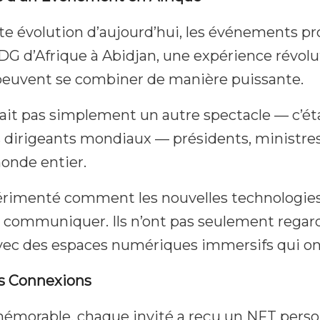
évolution d’aujourd’hui, les événements prof
DG d’Afrique à Abidjan, une expérience révo
n peuvent se combiner de manière puissante.
it pas simplement un autre spectacle — c’ét
 dirigeants mondiaux — présidents, ministre
onde entier.
expérimenté comment les nouvelles technologi
e communiquer. Ils n’ont pas seulement regard
 avec des espaces numériques immersifs qui ont
es Connexions
mémorable, chaque invité a reçu un NFT perso