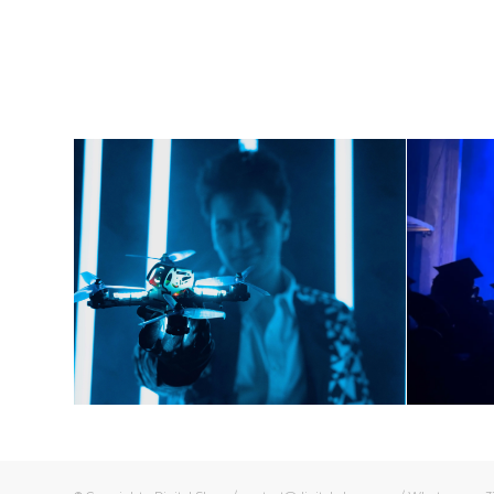
Spe
Spectacle de
Pr
drones lunimeux
e
juin 6, 2024