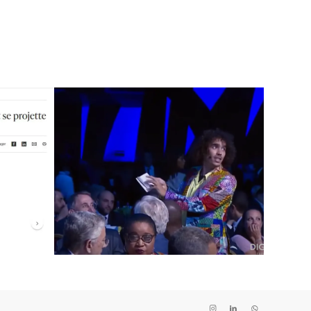
Spectacle
t
Technologique
qui
Immersif lors d’un
 et
Événement en
Afrique : Une
Nouvelle Façon de
Connecter le
Monde