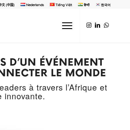
中文 (中国)
Nederlands
Tiếng Việt
हिन्दी
한국어
S D’UN ÉVÉNEMENT
ONNECTER LE MONDE
ders à travers l’Afrique et
e innovante.