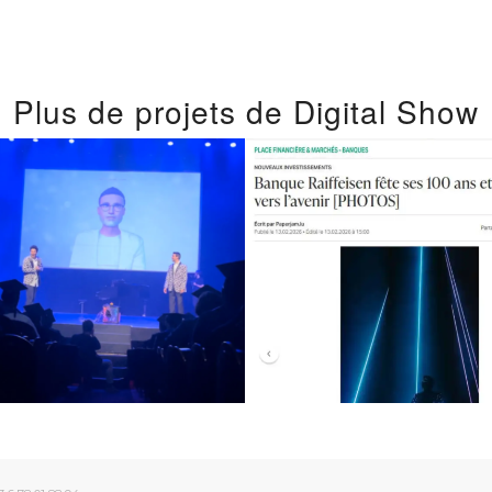
Plus de projets de Digital Show
ctacle sur les
L’événemen
ogrès Récents
exceptionnel 
n Intelligence
attire médias
Artificielle
presse.
juin 11, 2024
février 27, 2026