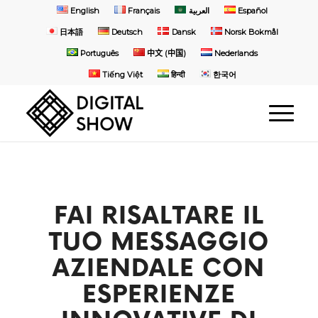
English
Français
العربية
Español
日本語
Deutsch
Dansk
Norsk Bokmål
Português
中文 (中国)
Nederlands
Tiếng Việt
हिन्दी
한국어
FAI RISALTARE IL
TUO MESSAGGIO
AZIENDALE CON
ESPERIENZE