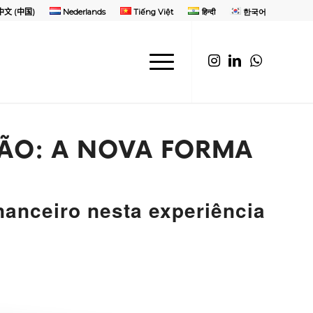
中文 (中国)
Nederlands
Tiếng Việt
हिन्दी
한국어
ÇÃO: A NOVA FORMA
nanceiro nesta experiência