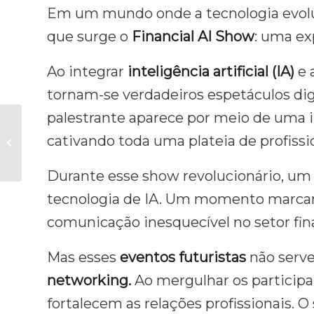
Em um mundo onde a tecnologia evolui
que surge o
Financial AI Show
: uma ex
Ao integrar
inteligência artificial (IA)
e 
tornam-se verdadeiros espetáculos dig
palestrante aparece por meio de uma i
Um especialista em
cativando toda uma plateia de profissi
IA explica a IA: O que
você precisa saber
Durante esse show revolucionário, u
tecnologia de IA. Um momento marcante
comunicação inesquecível no setor fin
Mas esses
eventos futuristas
não serv
networking.
Ao mergulhar os particip
fortalecem as relações profissionais. O