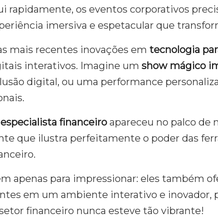
 rapidamente, os eventos corporativos precis
periência imersiva e espetacular que transfor
as mais recentes inovações em
tecnologia pa
itais interativos. Imagine um
show mágico im
lusão digital, ou uma performance personaliza
onais.
m
especialista financeiro
apareceu no palco de m
 que ilustra perfeitamente o poder das ferr
anceiro.
em apenas para impressionar: eles também o
antes em um ambiente interativo e inovador,
 setor financeiro nunca esteve tão vibrante!